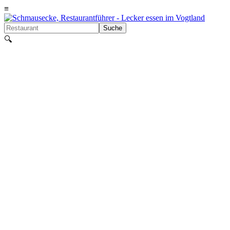
≡
Suche
🔍