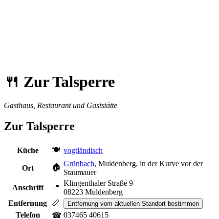
🍴
Zur Talsperre
Gasthaus, Restaurant und Gaststätte
Zur Talsperre
🍽︎
Küche
vogtländisch
Grünbach
, Muldenberg, in der Kurve vor der
🏠︎
Ort
Staumauer
Klingenthaler Straße 9
Anschrift
📍︎
08223 Muldenberg
Entfernung
📏︎
Entfernung vom aktuellen Standort bestimmen
Telefon
037465 40615
☎︎